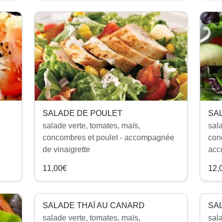
SALADE DE POULET
SA
salade verte, tomates, maïs,
sal
concombres et poulet - accompagnée
con
de vinaigrette
acc
11,00€
12,
SALADE THAÏ AU CANARD
SA
salade verte, tomates, maïs,
sal