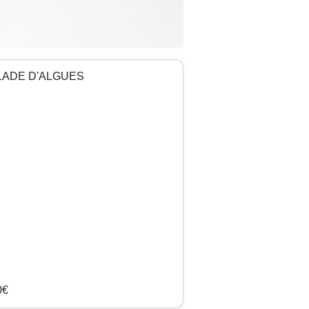
LADE D'ALGUES
0€