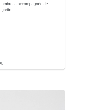
combres - accompagnée de
igrette
0€