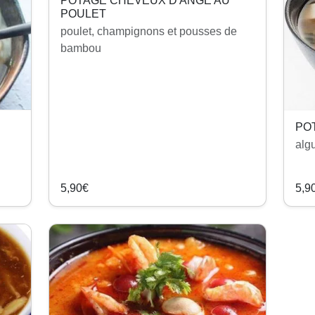
POTAGE CHEVEUX D'ANGE AU
POULET
poulet, champignons et pousses de
bambou
PO
alg
5,90€
5,9